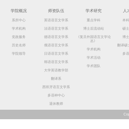
学院概况
师资队伍
学术研究
人
系所中心
英语语言文学系
重点学科
本
学术机构
法语语言文学系
博士后流动站
硕
党政服务
德语语言文学系
《复旦外国语言文学论
博
丛》
历史名师
俄语语言文学系
翻译硕
学术机构
学院领导
日语语言文学系
多
学术活动
韩语语言文学系
学术团队
大学英语教学部
翻译系
西班牙语言文学系
多语种中心
退休教师
Co