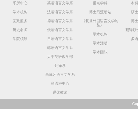
系所中心
英语语言文学系
重点学科
本
学术机构
法语语言文学系
博士后流动站
硕
党政服务
德语语言文学系
《复旦外国语言文学论
博
丛》
历史名师
俄语语言文学系
翻译硕
学术机构
学院领导
日语语言文学系
多
学术活动
韩语语言文学系
学术团队
大学英语教学部
翻译系
西班牙语言文学系
多语种中心
退休教师
Co