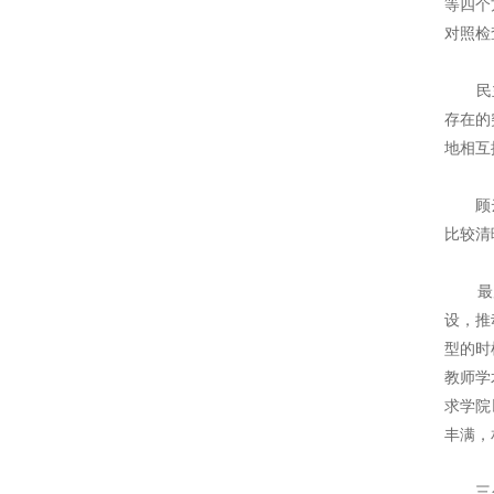
等四个
对照检
民主生
存在的
地相互
顾云深
比较清
最后，
设，推
型的时
教师学
求学院
丰满，
三个半