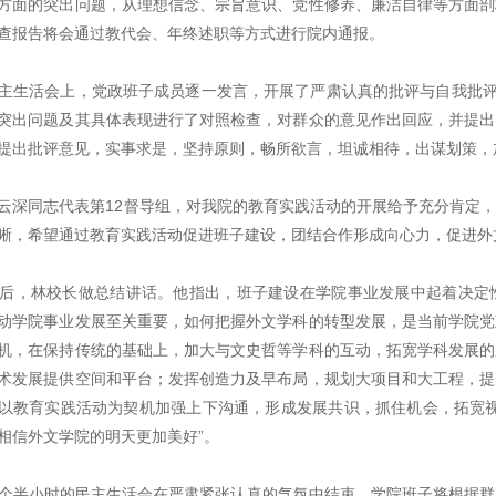
方面的突出问题，从理想信念、宗旨意识、党性修养、廉洁自律等方面剖
查报告将会通过教代会、年终述职等方式进行院内通报。
活会上，党政班子成员逐一发言，开展了严肃认真的批评与自我批评。
突出问题及其具体表现进行了对照检查，对群众的意见作出回应，并提出
提出批评意见，实事求是，坚持原则，畅所欲言，坦诚相待，出谋划策，
同志代表第12督导组，对我院的教育实践活动的开展给予充分肯定，
晰，希望通过教育实践活动促进班子建设，团结合作形成向心力，促进外
林校长做总结讲话。他指出，班子建设在学院事业发展中起着决定性
动学院事业发展至关重要，如何把握外文学科的转型发展，是当前学院党
机，在保持传统的基础上，加大与文史哲等学科的互动，拓宽学科发展的
术发展提供空间和平台；发挥创造力及早布局，规划大项目和大工程，提
以教育实践活动为契机加强上下沟通，形成发展共识，抓住机会，拓宽视
相信外文学院的明天更加美好”。
小时的民主生活会在严肃紧张认真的气氛中结束，学院班子将根据群