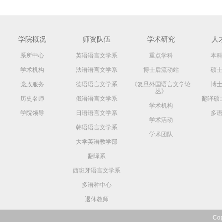
学院概况
师资队伍
学术研究
人
系所中心
英语语言文学系
重点学科
本
学术机构
法语语言文学系
博士后流动站
硕
党政服务
德语语言文学系
《复旦外国语言文学论
博
丛》
历史名师
俄语语言文学系
翻译硕
学术机构
学院领导
日语语言文学系
多
学术活动
韩语语言文学系
学术团队
大学英语教学部
翻译系
西班牙语言文学系
多语种中心
退休教师
Co