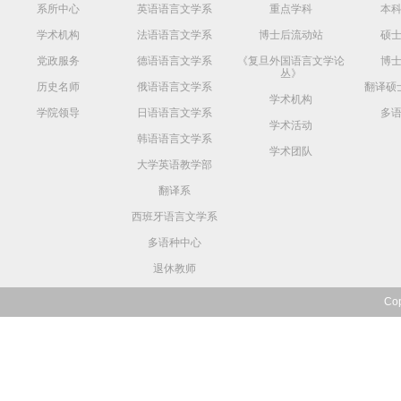
系所中心
英语语言文学系
重点学科
本
学术机构
法语语言文学系
博士后流动站
硕
党政服务
德语语言文学系
《复旦外国语言文学论
博
丛》
历史名师
俄语语言文学系
翻译硕
学术机构
学院领导
日语语言文学系
多
学术活动
韩语语言文学系
学术团队
大学英语教学部
翻译系
西班牙语言文学系
多语种中心
退休教师
Co