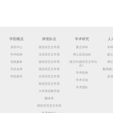
学院概况
师资队伍
学术研究
人
系所中心
英语语言文学系
重点学科
本
学术机构
法语语言文学系
博士后流动站
硕
党政服务
德语语言文学系
《复旦外国语言文学论
博
丛》
历史名师
俄语语言文学系
翻译硕
学术机构
学院领导
日语语言文学系
多
学术活动
韩语语言文学系
学术团队
大学英语教学部
翻译系
西班牙语言文学系