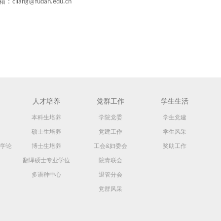
cliang@fudan.edu.cn
人才培养
党群工作
学生生活
本科生培养
学院党委
学生党建
硕士生培养
党建工作
学生风采
学论
博士生培养
工会&妇委会
奖助工作
翻译硕士专业学位
院青联会
多语种中心
退管分会
党群风采