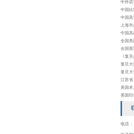
中外语
中国比
中国高
上海市
中国高
全国美
全国英
《复旦
复旦大
复旦大
江苏省
美国本
美国印
电话 ：6