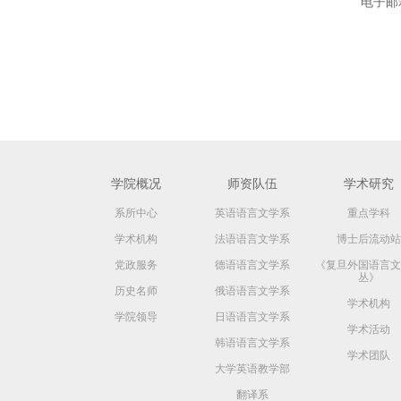
电子邮箱：
学院概况
师资队伍
学术研究
系所中心
英语语言文学系
重点学科
学术机构
法语语言文学系
博士后流动站
党政服务
德语语言文学系
《复旦外国语言文
丛》
历史名师
俄语语言文学系
学术机构
学院领导
日语语言文学系
学术活动
韩语语言文学系
学术团队
大学英语教学部
翻译系