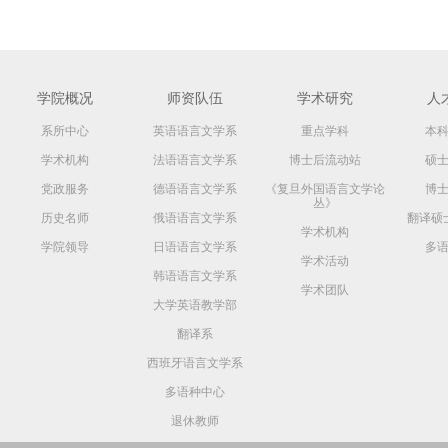
学院概况
师资队伍
学术研究
人
系所中心
英语语言文学系
重点学科
本
学术机构
法语语言文学系
博士后流动站
硕
党政服务
德语语言文学系
《复旦外国语言文学论
博
丛》
历史名师
俄语语言文学系
翻译硕
学术机构
学院领导
日语语言文学系
多
学术活动
韩语语言文学系
学术团队
大学英语教学部
翻译系
西班牙语言文学系
多语种中心
退休教师