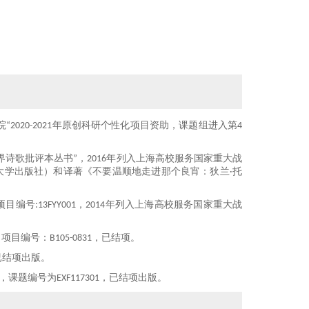
院“
2020-2021
年原创科研个性化项目资助，课题组进入第
4
界诗歌批评本
丛书
”
，
2016
年
列入
上海高校服务国家重大战
大学出版社）和译著《
不要温顺地走进那个良宵：
狄兰·托
项目编号
:
13FYY001
，
2014
年列入上海高校服务国家重大战
，
项目
编号：
B105-0831
，
已结项
。
已结项出版。
，课题编号为
EXF117301
，
已结项
出版
。