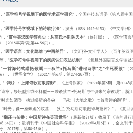
，
“医学符号学视
阈
下的
医学
术语学研究”
，全国科技名词委《第八届中国
）。
，
“医学符号学视域下的诗歌疗法”
，澳洲（
ISSN 1442-6153
）《中文学刊》
钧，
“
百年英汉医学辞典史：从高氏本到陈氏本
”
（修订版）
，
《医学语言
》（
2016
年第
2
期第
44-56
页）
。
，
“
医学语言：文化隐喻与中西差异
”，《文汇报
•文汇学人》（百年英汉
等
，
“
医学符号学视阈下的疾病认知表达机制
”，
《复旦外国语言文学论丛
，
“
一首海钓式猎艳歌谣
——
狄兰
•
托马斯“进程诗学”之“生死爱欲
”
（
2
06
），《世界文学》（
2021
年第
6
期，第
274-287
页）。
，
“《喂》：上海诗歌前浪掠影”
，《上海作家》（
2021
年第
6
期，第
30-48
“诗章，祭坛型抑或圣杯型
——兼谈
狄兰
•托马斯
与生俱来的宗教观
”
，
浙
“
时光如酒香
，拂
过
缪斯的
鼻尖
——马勒《大地之歌》七首唐诗的翻译”，
，
“时光，像一座奔跑的坟墓
——
狄兰
·
托马斯诗歌
翻译与批评
》”
，
《复旦
，
“
翻译与传播：中国新诗在英语世界
”
（最新修订版）收录于《诗的进行
48-54
页）；
最初刊于
《中国社会科学报》
（
2012
年
4
月
6
日），
全文刊于
号，
2017
年，第
80-95
页
）
。