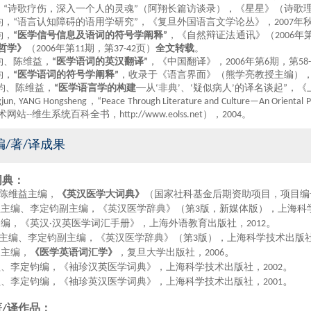
，
“
诗歌疗伤，深入一个人的灵魂
”
（
阿翔
长篇访谈录），《星星》（诗歌
钧，
“
语言认知障碍的语用学研究
”
，《复旦外国语言文学论丛》，
2007
年
钧，
“
医学信号
信息及语词的符号学阐释
”
，《自然辩证法通讯》
（
2006
年
哲学》
（
2006
年第
11
期，第
37-42
页）
全文转载
。
钧
、陈维益
，
“
医学语词的英汉翻译
”
，《中国翻译》，
2006
年
第
6
期，第
58
钧，
“
医学语词的符号学阐释
”
，
收录于
《语言界面》（熊学亮教授主编）
钧、陈维益，
“
医学语言学的构建
──
从
‘
非典
’
、
‘
疑似病人
’
的译名谈起
”
，《
jun, YANG Hongsheng
，
“Peace Through Literature and Culture—An Oriental P
术网站
--
维生系统百科全书，
http://www.eolss.net
），
2004
。
编/著/译成果
词典：
陈维益主编，
《英汉医学
大词
典》
（
国家社科基金后期资助项目
，
项目编
益主编、李定钧副主编，《英汉医学辞典》（第
3
版
，新媒体版
），上海科
。
钧编，《英汉
·
汉英医学词汇手册》，上海外语教育出版社，
2012
主编、李定钧副主编，《英汉医学辞典》（第
3
版），上海科学技术出版
。
钧主编，
《医学英语词汇学》
，复旦大学出版社，
2006
。
益、李定钧编，《袖珍汉英医学
词
典》，上海科学技术出版社，
2002
。
益、李定钧编，《袖珍英汉医学
词
典》，上海科学技术出版社，
2001
著
/
译作品
：