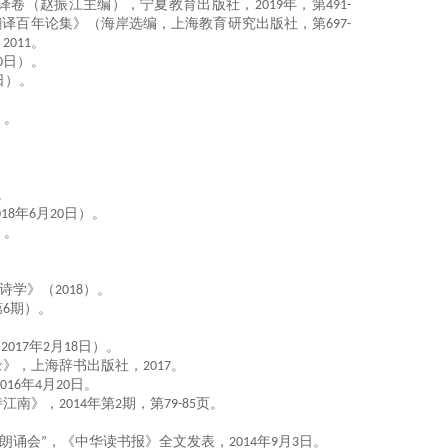
译卷（赵振江主编），宁夏教育出版社，
2019
年，第
491-
翻译百年论集》（海岸选编，上海教育研究出版社，第
697-
，
2011
。
0
日）。
日）。
）。
。
018
年
6
月
2
0
日
）。
）
。
。
诗学》
（
2018
）。
第
6
期
）。
（
2017
年
2
月
18
日
）。
录》，上海辞书出版社，
2017
。
016
年
4
月
20
日。
诗江南》，
2014
年第
2
期，第
79-85
页。
朗诵会”，《中华读书报》全文发表，
2014
年
9
月
3
日。