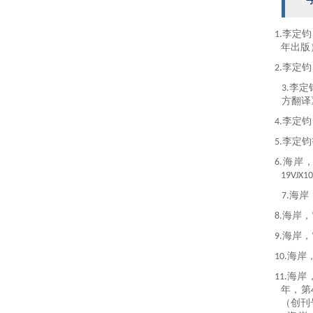
1.
李定钧
年出版
2.
李定钧
3.
李定
方翻译
4.
李定钧
5.
李定钧
6.
海岸
19VJX1
7.
海岸
8.
海岸，
9.
海岸，
10
.
海岸
11
.
海岸
年，第
（
创刊