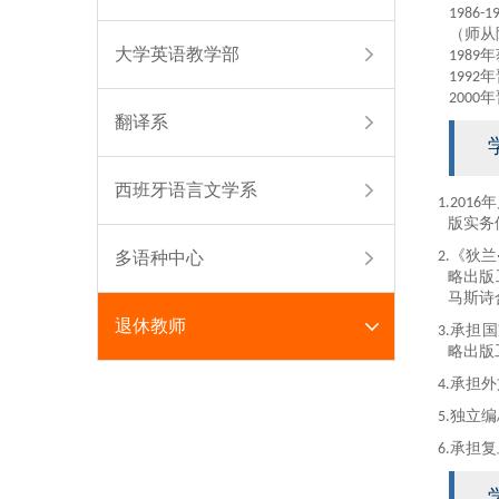
1986-1
（
师从
大学英语教学部
1989
年
1992
年
2000
年
翻译系
西班牙语言文学系
1.
2016
年
版实务
多语种中心
2.
《狄兰
略出版
马斯诗
退休教师
3
.承担
国
略出版
4
.
承担外
5.
独立编
6.
承担复