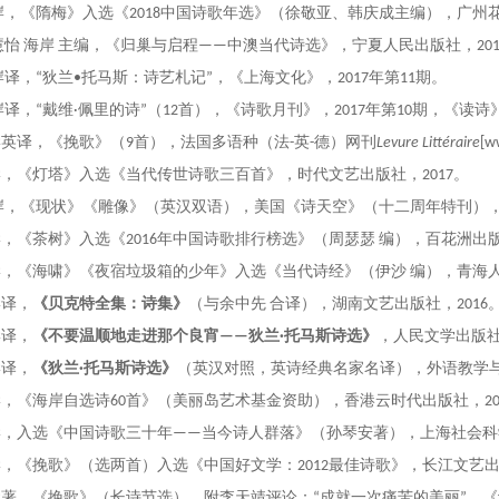
岸，《隋梅》入选《
2018
中国诗歌年选》（徐敬亚、韩庆成主编），广州
怡 海岸 主编
，
《
归巢与启程
——
中澳
当代诗
选
》
，宁夏人民出版社
，
20
岸译，“狄兰
•
托马斯：诗艺札记”，《上海文化》，
2017
年第
11
期。
岸译，“戴维
·
佩里的诗”（
12
首），《诗歌月刊》，
2017
年第
10
期，《读诗
岸
英译
，
《挽歌》
（
9
首
），
法国多语种（法
-
英
-
德）网刊
Levure Littéraire
[w
岸，《灯塔》入选《当代传世诗歌三百首》，时代文艺出版社，
2017
。
岸，《现状》《雕像》（英汉双语），美国《诗天空》（十二周年特刊）
岸，《茶树》入选
《
2016
年中国诗歌排行榜选》
（周瑟瑟 编），
百花洲出
岸，《海啸》《夜宿垃圾箱的少年》入选《当代诗经》（伊沙 编），青海
岸译，
《贝克特全集：诗集》
（与余中先 合译），湖南文艺出版社，
2016
岸译，
《
不要温顺地走进那个良宵——
狄
兰·托马斯诗
选》
，
人民文学出版
岸译，
《
狄兰
·托马斯
诗选》
（英汉对照，英诗经典名家名译），外语教学
岸，
《海岸自选诗
60
首》（美丽岛艺术基金资助
）
，香港云时代出版社，
2
岸，入选《中国诗歌三十年——当今诗人群落》（孙琴安著），上海社会
岸，
《挽歌》（选两首）
入选《中国好文学
：
2012
最佳诗歌》，长江文艺
岸
著，《挽歌》（长诗节选），附
李天靖
评论：
“
成就一次痛苦的美丽
”
，《