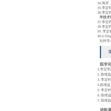
34.
海岸
35
.
李定
36
.
李定
学技术
37
.
李定
38
.
李定
39
.
李定
40
.
L
I
Ding
社科学
医学
1.
李定
军
2
.
陈维
3.
李定
4
.
陈维益
5
.
李定
6
.
陈维
7
.
陈维
诗歌