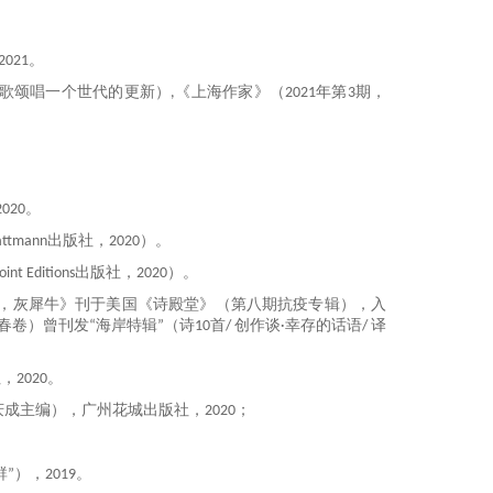
2021
。
歌颂唱一个世代的更新）
,
《上海作家》（
2021
年第
3
期，
2020
。
attmann
出版社，
2020
）。
oint Editions
出版社，
2020
）。
，灰犀牛》刊于美国《诗殿堂》（第八期抗疫专辑），入
春卷）曾刊发“海岸特辑”（诗
10
首
/
创作谈
·
幸存的话语
/
译
社，
2020
。
庆成主编），广州花城出版社，
2020
；
群”），
2019
。