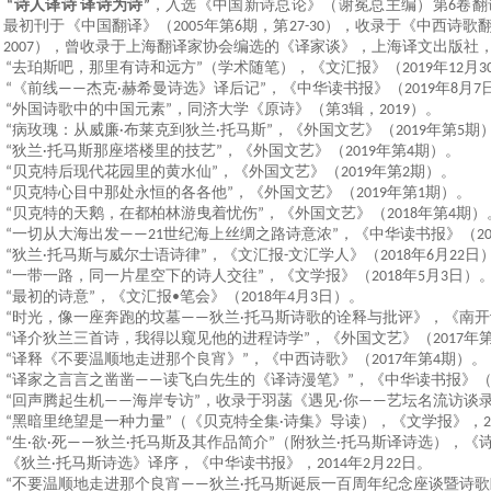
，
“诗人译诗 译诗为诗”
，入选《中国新诗总论》（谢冕总主编）第
6
卷翻
；
最初刊于
《中国翻译》
（
2005
年第
6
期，第
27-30
），收录于《中西诗歌
，
2007
），曾收录于
上海翻译家协会编选的《译家谈》，上海译文出版社
“
去珀斯吧，那里有诗和远方”
（学术
随笔
）
，《文汇报》（
2019
年
12
月
3
，
“《前线——杰克
·
赫希曼诗选》译后记”
，
《中华读书报》
（
2019
年
8
月
7
，
“外国诗歌中的中国元素”
，
同济大学《原诗》（第
3
辑，
2019
）。
，
“病玫瑰：从威廉
·
布莱克到狄兰
·
托马斯”
，
《外国文艺》（
2019
年第
5
期
，
“狄兰
·
托马斯那座塔楼里的技艺”
，
《外国文艺》（
2019
年第
4
期）。
，
“贝克特后现代花园里的黄水仙”
，
《外国文艺》（
2019
年第
2
期）。
，
“贝克特心目中那处永恒的各各他”
，
《外国文艺》（
2019
年第
1
期）。
，
“
贝克特的天鹅，在都柏林游曳着忧伤
”
，
《外国文艺》
（
2018
年
第
4
期
）
，
“
一切从大海出发
——21
世纪海上丝绸之路诗意浓
”
，
《中华读书报》
（
2
，
“
狄兰
·
托马斯与威尔士语诗律
”
，
《文汇报
-
文汇学人》
（
2018
年
6
月
22
日
，
“
一带一路
，
同一片星空下的诗人交往
”
，
《文学报》
（
2018
年
5
月
3
日
）
，
“
最初的诗意
”
，
《文汇
报
•
笔会》
（
2018
年
4
月
3
日
）。
，
“
时光，像一座奔跑的坟墓
——
狄兰
·
托马斯诗歌的诠释与批评》
，
《南开
，
“
译介狄兰三首诗，我得以窥见他的进程诗学
”
，
《外国文艺》
（
2017
年
，
“译释《
不要温顺地走进那个良宵
》
”
，
《中西诗歌》
（
2017
年第
4
期）
。
，
“
译家之言
言之凿凿
——
读飞白先生的《译诗漫笔》
”
，
《中华读书报》
，“
回声腾起生机
——
海岸专访
”，收录于
羽菡
《遇见
·
你——艺坛名流访谈
，“黑暗里绝望是一种力量”（《贝克特全集
·
诗集》导读），《文学报》，
2
，“生
·
欲
·
死
——
狄兰
·
托马斯
及其作品简介”（附狄兰
·
托马斯译诗选），《
，《狄兰
·
托马斯诗选》译序，《中华读书报》，
2014
年
2
月
22
日。
，“不要温顺地走进那个良宵
——
狄兰
·
托马斯诞辰一百周年纪念座谈暨诗歌