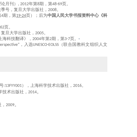
理论月刊）
, 2012
年第
8
期，第
48-69
页。
秋
季号，复旦大学出版社，
2008
。
第
4
期，第
19-24
页）
；后为
中国人民大学书报资料中心《科
-62
页。
，复旦大学出版社，
2005
。
上海科技翻译》，
2004
年第
2
期，第
3-7
页。
erspective”
，入选
UNESCO-EOLSS
（联合国教科文组织人文
号
:
13FYY001
）
，上海科学技术出版社，
20
16
。
。
学技术出版社，
20
14
。
社，
2009