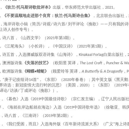
，
《
狄兰
·
托马斯诗歌
批评本
》
出版，华东师范大学出版社，
2021
。
，
《不要温顺地走进那个良宵：
狄兰·托马斯诗
合集》
，北京联合出版社，
，海岸诗歌小辑（简历
/
诗观
/
诗六首
/
刘平评论《挽歌》——只有我的诗
上诗人创作专号）。
，诗八首，《山西文学》（
2021
年第
3
期）。
，《江尾海头》（小长诗），《中国汉诗》（
2021
年第
1
期）。
，诗五首，入选挪威版双语诗集《山海诗》，
Kinakaal Forlag
白菜出版社，
，澳洲版诗集
《失落的技艺》
（欧阳昱 英译，
The Lost Craft
，
Puncher & W
，欧洲版诗集
《蝴蝶
•
蜻蜓》
（顾爱玲等 英译，
A Butterfly & A Dragonfly
，
P
，“
庚子记疫组诗
14
首
”
，《东部》（
2020
年春卷）；
其中英文版
《黑天鹅
界诗选：新冠疫情大流行时的沉思》
（
美国
，
2020
）
；《东部》（
2019
年
译论
/
访谈
/
丁成评论《挽歌》）。
岸，《暮色》入选《
2019
中国最佳诗歌》（宗仁发主编），辽宁人民出版
岸，《海就在岸边船就在海边》入选《
2019
中国诗歌年选》（徐敬亚、韩
岸，诗八首，《江南诗》（
2019
年第
2
期）。
岸，
《我们受困，而且》
入选
海外版《百年新诗流派大系》（广义“海上诗