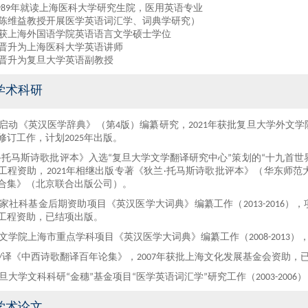
989
年就读上海医科大学研究生院，医用英语专业
陈维益教授开展医学英语词汇学、词典学研究
）
获上海外国语学院英语语言文学硕士学位
晋升为上海医科大学英语讲师
晋升为复旦大学英语副教授
学术科研
启动《
英汉医学
辞典》（第
4
版）
编纂
研究，
2021
年获批复旦大学外文学
修订工作，计划
2025
年出版。
·
托马斯诗歌批评
本
》入选
“复旦大学文学翻译研究中心”策划的
“
十九首
世
工程资助
，
2021
年相继出版专著
《狄兰
·
托马斯诗歌批评
本
》
（华东师范
合集》（北京联合出版公司）
。
家社科基金后期资助项目
《
英汉医学
大词典
》
编纂工作
（
2013-201
6
）
，
工程资助
，
已
结项
出版。
文学院上海市重点学科项目
《
英汉医学
大词典
》
编纂工作
（
2008-201
3
）
/
译《中西诗歌翻译百年论集》，
2007
年获
批
上海文化发展基金会资助，
旦大学文科科研
“
金穗
”
基金项目
“
医学英语词汇学
”
研究工作
（
2003-200
6
）
学术论文