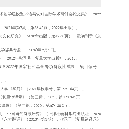
术语学建设暨术语与认知国际学术研讨会论文集》（
2022
（
2021
年第
7
期，第
36-43
页，
2022
年出版）。
与文化研究》（
2018
年出版，第
42-60
页）
；
最初刊于《东
医学辞典专题），
2016
年
2
月
5
日。
》
，
20
12
年秋
季号，复旦大学出版社，
20
13
。
019-2022
年国家社科基金专项阶段性成果，
项目
编号：
页）。
江大学《星河》（
2021
年秋季号，第
159-164
页
）。
《复旦谈译录》
（第三辑，
2021
，第
329-341
页
）
；
谈译录》
（第二辑，
2020
，第
67-130
页）。
时：中国当代诗歌研究》（
上海社
会
科
学
院
出版社，
2020
《东方翻译》
（
2013
年第
3
期）
，
收录于
《复旦谈译录》