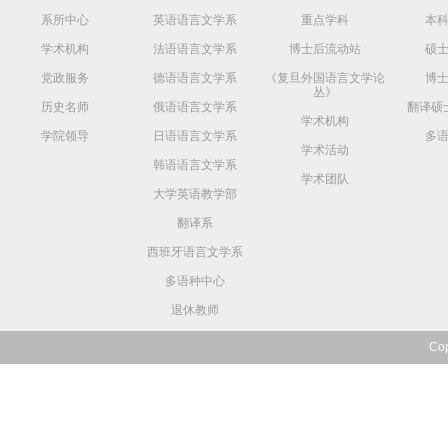
系所中心
英语语言文学系
重点学科
本
学术机构
法语语言文学系
博士后流动站
硕
党政服务
德语语言文学系
《复旦外国语言文学论
博
丛》
历史名师
俄语语言文学系
翻译硕
学术机构
学院领导
日语语言文学系
多
学术活动
韩语语言文学系
学术团队
大学英语教学部
翻译系
西班牙语言文学系
多语种中心
退休教师
Co