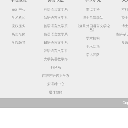
学院概况
师资队伍
学术研究
人
系所中心
英语语言文学系
重点学科
本
学术机构
法语语言文学系
博士后流动站
硕
党政服务
德语语言文学系
《复旦外国语言文学论
博
丛》
历史名师
俄语语言文学系
翻译硕
学术机构
学院领导
日语语言文学系
多
学术活动
韩语语言文学系
学术团队
大学英语教学部
翻译系
西班牙语言文学系
多语种中心
退休教师
Co