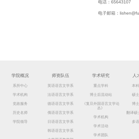
电话：65643107
电子邮箱：lishen@fud
学院概况
师资队伍
学术研究
人
系所中心
英语语言文学系
重点学科
本
学术机构
法语语言文学系
博士后流动站
硕
党政服务
德语语言文学系
《复旦外国语言文学论
博
丛》
历史名师
俄语语言文学系
翻译硕
学术机构
学院领导
日语语言文学系
多
学术活动
韩语语言文学系
学术团队