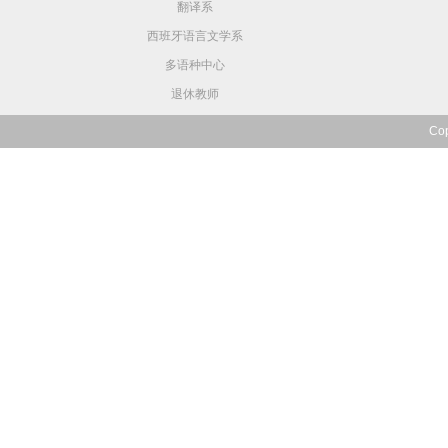
翻译系
西班牙语言文学系
多语种中心
退休教师
Co