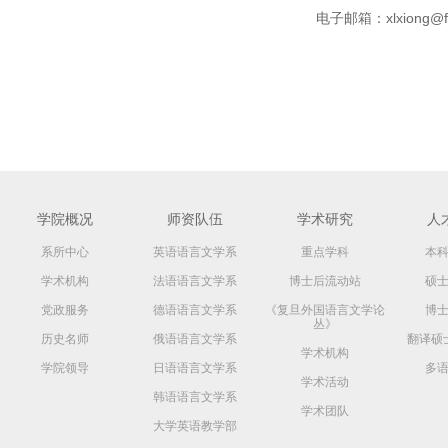
电子邮箱：xlxiong@fu
学院概况
师资队伍
学术研究
人
系所中心
英语语言文学系
重点学科
本
学术机构
法语语言文学系
博士后流动站
硕
党政服务
德语语言文学系
《复旦外国语言文学论
博
丛》
历史名师
俄语语言文学系
翻译硕
学术机构
学院领导
日语语言文学系
多
学术活动
韩语语言文学系
学术团队
大学英语教学部