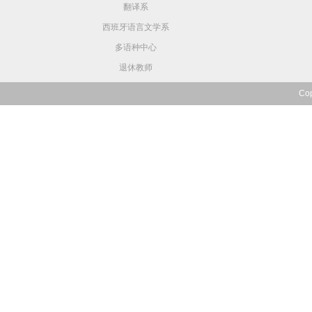
翻译系
西班牙语言文学系
多语种中心
退休教师
Co