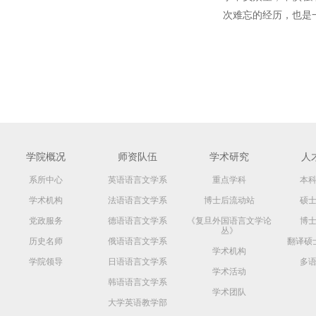
次难忘的经历，也是
学院概况
师资队伍
学术研究
人
系所中心
英语语言文学系
重点学科
本
学术机构
法语语言文学系
博士后流动站
硕
党政服务
德语语言文学系
《复旦外国语言文学论
博
丛》
历史名师
俄语语言文学系
翻译硕
学术机构
学院领导
日语语言文学系
多
学术活动
韩语语言文学系
学术团队
大学英语教学部