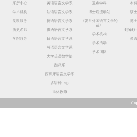
系所中心
英语语言文学系
重点学科
本
学术机构
法语语言文学系
博士后流动站
硕
党政服务
德语语言文学系
《复旦外国语言文学论
博
丛》
历史名师
俄语语言文学系
翻译硕
学术机构
学院领导
日语语言文学系
多
学术活动
韩语语言文学系
学术团队
大学英语教学部
翻译系
西班牙语言文学系
多语种中心
退休教师
Co