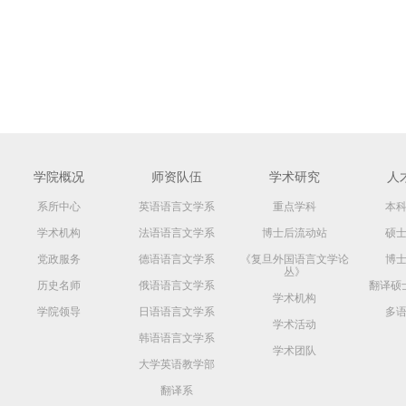
学院概况
师资队伍
学术研究
人
系所中心
英语语言文学系
重点学科
本
学术机构
法语语言文学系
博士后流动站
硕
党政服务
德语语言文学系
《复旦外国语言文学论
博
丛》
历史名师
俄语语言文学系
翻译硕
学术机构
学院领导
日语语言文学系
多
学术活动
韩语语言文学系
学术团队
大学英语教学部
翻译系