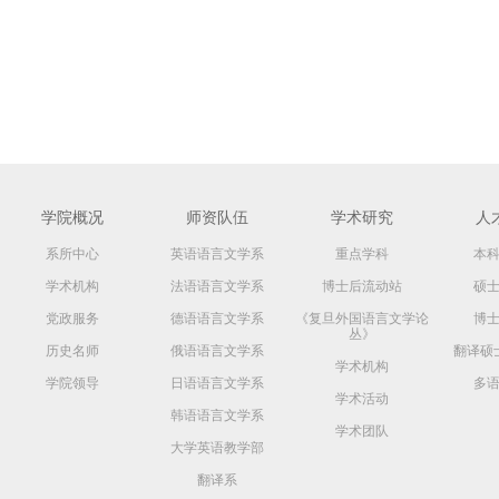
学院概况
师资队伍
学术研究
人
系所中心
英语语言文学系
重点学科
本
学术机构
法语语言文学系
博士后流动站
硕
党政服务
德语语言文学系
《复旦外国语言文学论
博
丛》
历史名师
俄语语言文学系
翻译硕
学术机构
学院领导
日语语言文学系
多
学术活动
韩语语言文学系
学术团队
大学英语教学部
翻译系