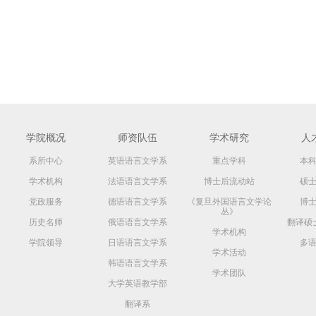
学院概况
师资队伍
学术研究
人
系所中心
英语语言文学系
重点学科
本
学术机构
法语语言文学系
博士后流动站
硕
党政服务
德语语言文学系
《复旦外国语言文学论
博
丛》
历史名师
俄语语言文学系
翻译硕
学术机构
学院领导
日语语言文学系
多
学术活动
韩语语言文学系
学术团队
大学英语教学部
翻译系