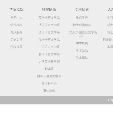
学院概况
师资队伍
学术研究
人
系所中心
英语语言文学系
重点学科
本
学术机构
法语语言文学系
博士后流动站
硕
党政服务
德语语言文学系
《复旦外国语言文学论
博
丛》
历史名师
俄语语言文学系
翻译硕
学术机构
学院领导
日语语言文学系
多
学术活动
韩语语言文学系
学术团队
大学英语教学部
翻译系
西班牙语言文学系
多语种中心
退休教师
Co